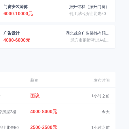
门窗安装师傅
振升铝材（振升门窗）
6000-10000元
刊江派出所往北走50...
广告设计
湖北诚合广告装饰有限...
4000-6000元
武穴市铜锣湾13A栋...
薪资
发布时间
面议
号
1小时之前
4000-8000元
旁房屋2楼
今天
2500-2500元
武穴市刊江派出所往北走500米
1小时之前