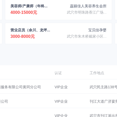
美容师/产康师（年终...
蕊丽佳人美容养生会所
4000-15000元
武穴市明珠路香江广场...
营业店员（余川、龙坪...
宝贝佳孕婴
3000-8000元
武穴市朱木桥戴家小区...
认证
工作地点
源服务有限公司黄冈分公司
VIP企业
武穴民主路138
限公司
VIP企业
刊江大道广济宴
）
VIP企业