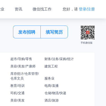
企业
资讯
微信找工作
您好，请
登录/注册
发布招聘
填写简历
手机微信版
超市/导购/零售
财务/法务/采购/统计
美容/美发/产康师
建筑工程
库存统计/仓库管理/
仓库文员
服务业
教育/培训
电商/直播
司机/交通
仓储/物流/快递
美容/美发
酒店/旅游