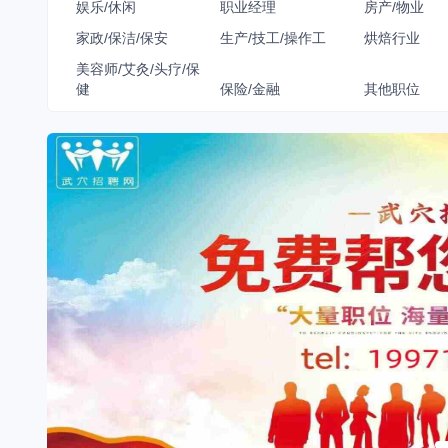
娱乐/休闲
职业经理
房产/物业
家政/保洁/保安
生产/技工/操作工
烘焙行业
美容师/艾灸/头疗/保
健
保险/金融
其他职位