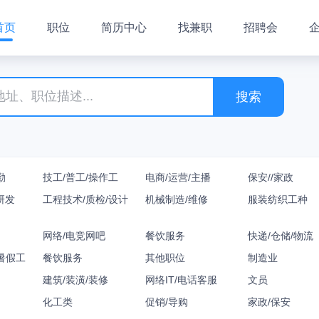
首页
职位
简历中心
找兼职
招聘会
搜索
勤
技工/普工/操作工
电商/运营/主播
保安//家政
研发
工程技术/质检/设计
机械制造/维修
服装纺织工种
网络/电竞网吧
餐饮服务
快递/仓储/物流
暑假工
餐饮服务
其他职位
制造业
建筑/装潢/装修
网络IT/电话客服
文员
化工类
促销/导购
家政/保安