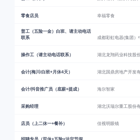
零食店员
幸福零食
普工（五险一金）白班、请主动电话
联系
成都彩虹电器(集团）
操作工（请主动电话联系）
湖北龙翔药业科技股
会计(梅川/白班+月休4天）
湖北国鼎房地产开发
会计/抖音推广员（底薪+提成）
海尔智家
采购经理
湖北沃瑞尔重工股份
店员（上二休一+餐补）
佳视明眼镜
招聘专员（双休+五险+法定节假