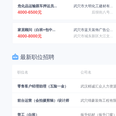
危化品运输跟车押运员...
武穴市大明化工建材有...
4000-6500元
后坝街八号...
家居顾问（白班+包中...
武穴市蓝天装饰广告公...
4000-8000元
武穴市城东新区大江文...
最新职位招聘
职位名
公司名
零售客户经理助理（五险一金）
武汉精诚汇众人力资
前台运营（会拍摄剪辑）/设计师
武穴缔豪装饰工程有
普工（白班）
振升铝材（振升门窗