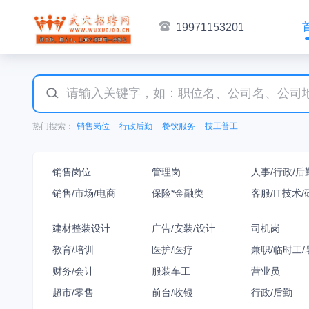
19971153201
热门搜索：
销售岗位
行政后勤
餐饮服务
技工普工
销售岗位
管理岗
人事/行政/后
销售/市场/电商
保险*金融类
客服/IT技术/
建材整装设计
广告/安装/设计
司机岗
教育/培训
医护/医疗
兼职/临时工/
财务/会计
服装车工
营业员
超市/零售
前台/收银
行政/后勤